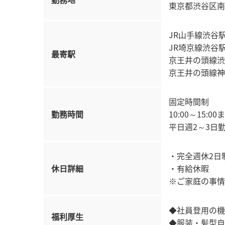
東京都渋谷区南
JR山手線渋谷
JR埼京線渋谷
最寄駅
京王井の頭線渋
京王井の頭線神
固定時間制
勤務時間
10:00～15:00
平日週2～3日
・完全週休2日
休日詳細
・有給休暇
※ご家庭の事情
◆社員登用の機
福利厚生
◆服装・髪型自