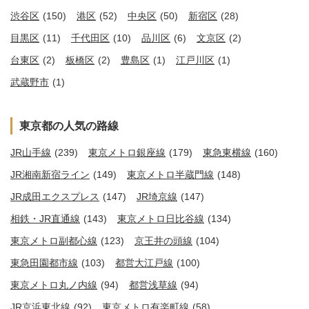
渋谷区
(150)
港区
(52)
中央区
(50)
新宿区
(28)
目黒区
(11)
千代田区
(10)
品川区
(6)
文京区
(2)
台東区
(2)
板橋区
(2)
豊島区
(1)
江戸川区
(1)
武蔵野市
(1)
東京都の人気の路線
JR山手線
(239)
東京メトロ銀座線
(179)
東急東横線
(160)
JR湘南新宿ライン
(149)
東京メトロ半蔵門線
(148)
JR成田エクスプレス
(147)
JR埼京線
(147)
相鉄・JR直通線
(143)
東京メトロ日比谷線
(134)
東京メトロ副都心線
(123)
京王井の頭線
(104)
東急田園都市線
(103)
都営大江戸線
(100)
東京メトロ丸ノ内線
(94)
都営浅草線
(94)
JR京浜東北線
(92)
東京メトロ有楽町線
(58)