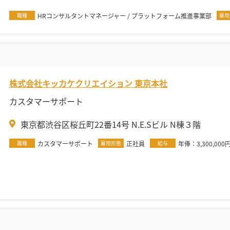
職種
HRコンサルタントマネージャー / プラットフォーム推進事業部
雇用
株式会社キッカケクリエイション 東京本社
カスタマーサポート
東京都渋谷区桜丘町22番14号 N.E.Sビル N棟３階
職種
カスタマーサポート
雇用形態
正社員
給与
年俸：3,300,000円