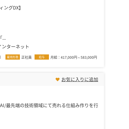
ティングDX】
..
インターネット
X】
雇用形態
正社員
給与
月給：417,000円～583,000円
お気に入りに追加
 AI/最先端の技術領域にて売れる仕組み作りを行