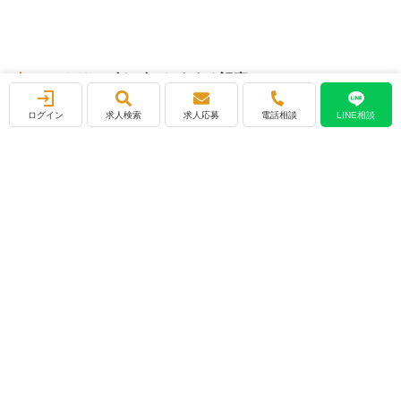
エントリーズナビのおすすめ記事
ログイン
求人検索
求人応募
電話相談
LINE相談
面接官目線で理解するエントリーシート対策講座｜“伝えた
つもり”から抜け出す60分