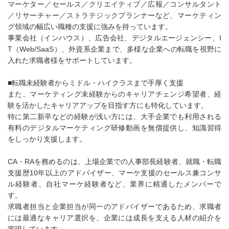
マーケター／セールス／クリエイティブ／広報／コンサルタント
／リサーチャー／ストラテジックプランナーなど、マーケティン
グ領域の幅広い職種の支援に強みを持っています。
事業会社（インハウス）、広告会社、デジタルエージェンシー、I
T（Web/SaaS）、外資系企業まで、多様な企業への転職を視野に
入れた求職者様をサポートしています。
■転職未経験者からミドル・ハイクラスまで手厚く支援
また、マーケティング未経験からのキャリアチェンジ希望者、経
験を活かしたキャリアアップを目指す方にも特化しています。
特に第二新卒などの経験が浅い方には、大手企業でも利用される
有料のデジタルマーケティング研修動画を無償提供し、知識習得
をしっかり支援します。
CA・RAを務めるのは、上場企業での人事部長経験者、就職・転職
支援歴10年以上のアドバイザー、マーケ支援のセールス兼コンサ
ル経験者、自社マーケ経験者など、業界に精通したメンバーで
す。
求職者担当と企業担当が同一のアドバイザーであるため、求職者
には最適なキャリア選択を、企業には成長を支える人材の紹介を