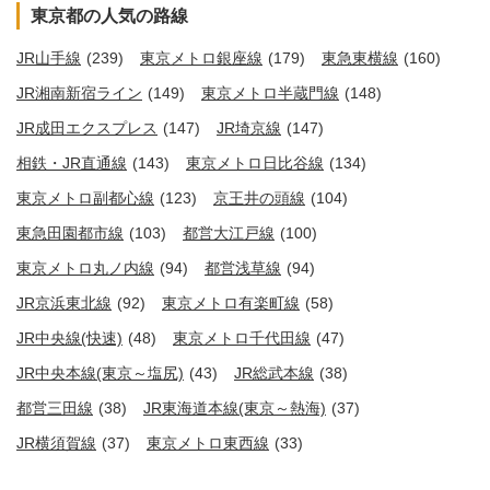
東京都の人気の路線
JR山手線
(239)
東京メトロ銀座線
(179)
東急東横線
(160)
JR湘南新宿ライン
(149)
東京メトロ半蔵門線
(148)
JR成田エクスプレス
(147)
JR埼京線
(147)
相鉄・JR直通線
(143)
東京メトロ日比谷線
(134)
東京メトロ副都心線
(123)
京王井の頭線
(104)
東急田園都市線
(103)
都営大江戸線
(100)
東京メトロ丸ノ内線
(94)
都営浅草線
(94)
JR京浜東北線
(92)
東京メトロ有楽町線
(58)
JR中央線(快速)
(48)
東京メトロ千代田線
(47)
JR中央本線(東京～塩尻)
(43)
JR総武本線
(38)
都営三田線
(38)
JR東海道本線(東京～熱海)
(37)
JR横須賀線
(37)
東京メトロ東西線
(33)